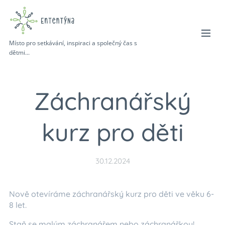
Místo pro setkávání, inspiraci a společný čas s
dětmi...
Záchranářský
kurz pro děti
30.12.2024
Nově otevíráme záchranářský kurz pro děti ve věku 6-
8 let.
Staň se malým záchranářem nebo záchranářkou!