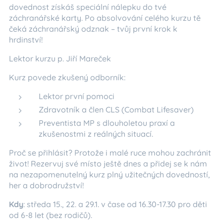
dovednost získáš speciální nálepku do tvé
záchranářské karty. Po absolvování celého kurzu tě
čeká záchranářský odznak – tvůj první krok k
hrdinství!
Lektor kurzu p. Jiří Mareček
Kurz povede zkušený odborník:
Lektor první pomoci
Zdravotník a člen CLS (Combat Lifesaver)
Preventista MP s dlouholetou praxí a
zkušenostmi z reálných situací.
Proč se přihlásit? Protože i malé ruce mohou zachránit
život! Rezervuj své místo ještě dnes a přidej se k nám
na nezapomenutelný kurz plný užitečných dovedností,
her a dobrodružství!
Kdy
: středa 15., 22. a 29.1. v čase od 16.30-17.30 pro děti
od 6-8 let (bez rodičů).