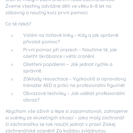
Zveme všechny odvážné děti ve věku 6–8 let na
zábavný a naučný kurz první pomoci.
Co tě čeká?
Volání na tísňové linky – Kdy a jak správně
přivolat pomoc?
První pomoc při úrazech – Naučíme tě, jak
ošetřit škrábance i větší zranění.
Ošetření popálenin – Jak jednat rychle a
správně.
Základy resuscitace – Vyzkoušíš si opravdový
trenažer AED a práci na profesionální figuríně!
Obvazové techniky – Jak udělat profesionální
obvaz?
Abychom vše oživili a lépe si zapamatovali, zahrajeme
si scénky ze skutečných situací – jako malý záchranář
či záchranářka se tak naučíš jednat v praxi! Získej
záchranářské ocenění! Za každou zvládnutou