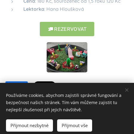
Cena
: 180 Kč, sourozenec od 1,5 roku 120 Kč
Lektorka
: Hana Hloušková
REZERVOVAT
Share
Používáme cookies, abychom zajistili správné fungování a
bezpečnost našich stránek. Tím vám můžeme zajistit tu
nejlepší zkušenost při jejich návštěvě.
© 2025 Všechna práva vyhrazena
Přijmout nezbytné
Přijmout vše
Cookies