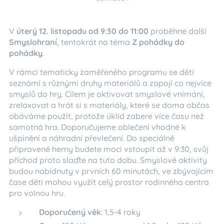
V
úterý 12. listopadu
od 9:30 do 11:00
proběhne další
Smyslohraní
, tentokrát na téma
Z pohádky do
pohádky
.
V rámci tematicky zaměřeného programu se děti
seznámí s různými druhy materiálů a zapojí co nejvíce
smyslů do hry. Cílem je aktivovat smyslové vnímání,
zrelaxovat a hrát si s materiály, které se doma občas
obáváme použít, protože úklid zabere více času než
samotná hra. Doporučujeme oblečení vhodné k
ušpinění a náhradní převlečení. Do speciálně
připravené herny budete moci vstoupit až v 9:30, svůj
příchod proto slaďte na tuto dobu. Smyslové aktivity
budou nabídnuty v prvních 60 minutách, ve zbývajícím
čase děti mohou využít celý prostor rodinného centra
pro volnou hru.
Doporučený věk
: 1,5-4 roky