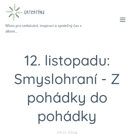
Místo pro setkávání, inspiraci a společný čas s
dětmi...
12. listopadu:
Smyslohraní - Z
pohádky do
pohádky
05.11.2024